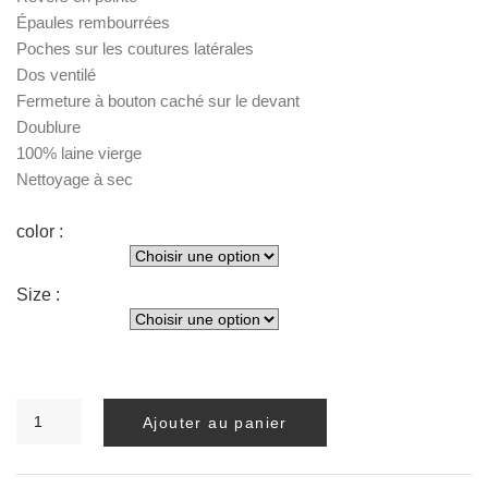
Épaules rembourrées
Poches sur les coutures latérales
Dos ventilé
Fermeture à bouton caché sur le devant
Doublure
100% laine vierge
Nettoyage à sec
color :
Size :
quantité
Ajouter au panier
de
MANTEAU
POSIDONIA