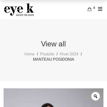
0
FRANÇAIS
ACCESSOIRES
SACS
ANGLAIS
BOUCLES D’OREILLES
View all
Home
Produits
Hiver 2024
MANTEAU POSIDONIA