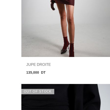
JUPE DROITE
135,000
DT
OUT OF STOCK