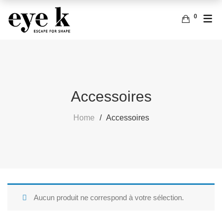
0
FRANÇAIS
ACCESSOIRES
SACS
ANGLAIS
BOUCLES D’OREILLES
Accessoires
Home
Accessoires
Aucun produit ne correspond à votre sélection.