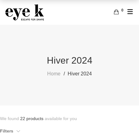
0
FRANÇAIS
ACCESSOIRES
SACS
ANGLAIS
BOUCLES D’OREILLES
Hiver 2024
Home
Hiver 2024
We found
22 products
available for you
Filters