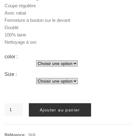
Coupe régulière
Avec rabat
Fermeture à bouton sur le devant
Doublé
100% laine
Nettoyage à sec
color :
Size :
quantité
Ajouter au panier
de
BLAZER
LONG
MELVA
Référence:
N/A