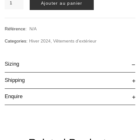
Ajouter au panier
de
Manteau
long
Posidonia
Référence:
N/A
Categories:
Hiver 2024
,
Vêtements d'extérieur
Sizing
Shipping
Enquire