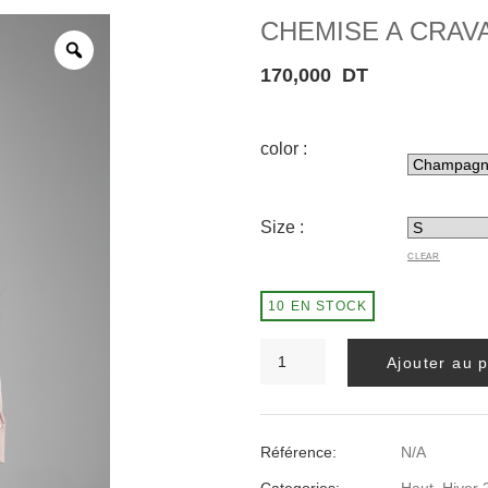
CHEMISE A CRAV
170,000
DT
color :
Size :
CLEAR
10 EN STOCK
quantité
Ajouter au 
de
CHEMISE
A
CRAVATTE
Référence:
N/A