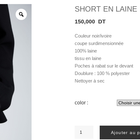
SHORT EN LAINE
150,000
DT
Couleur noir/ivoire
coupe surdimensionnée
100% laine
tissu en laine
Poches à rabat sur le devant
Doublure : 100 % polyester
Nettoyer à sec
color :
quantité
Ajouter au 
de