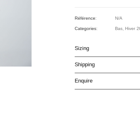
SHORT
EN
LAINE
Référence:
N/A
NOIR
Categories:
Bas
,
Hiver 
Sizing
Shipping
Enquire